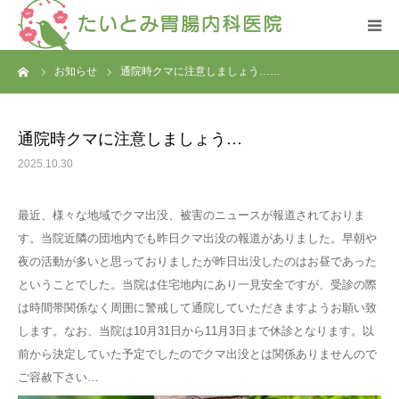
ーム
お知らせ
通院時クマに注意しましょう……
HOME
お知らせ
通院時クマに注意しましょう…
2025.10.30
クリニック紹介
最近、様々な地域でクマ出没、被害のニュースが報道されておりま
診療案内
す。当院近隣の団地内でも昨日クマ出没の報道がありました。早朝や
夜の活動が多いと思っておりましたが昨日出没したのはお昼であった
消化器内視鏡検査
ということでした。当院は住宅地内にあり一見安全ですが、受診の際
は時間帯関係なく周囲に警戒して通院していただきますようお願い致
アクセス
します。なお、当院は10月31日から11月3日まで休診となります。以
前から決定していた予定でしたのでクマ出没とは関係ありませんので
ご容赦下さい…