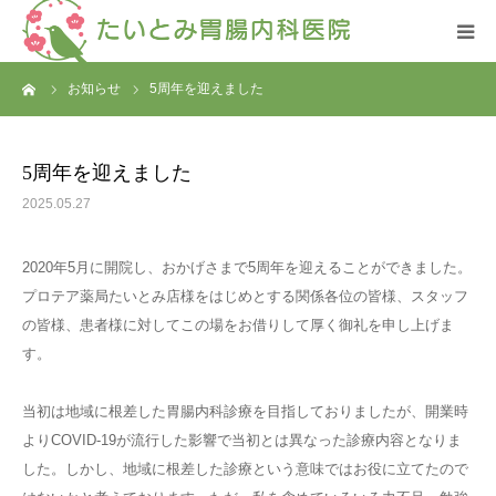
ーム
お知らせ
5周年を迎えました
HOME
お知らせ
5周年を迎えました
2025.05.27
クリニック紹介
2020年5月に開院し、おかげさまで5周年を迎えることができました。
診療案内
プロテア薬局たいとみ店様をはじめとする関係各位の皆様、スタッフ
の皆様、患者様に対してこの場をお借りして厚く御礼を申し上げま
消化器内視鏡検査
す。
アクセス
当初は地域に根差した胃腸内科診療を目指しておりましたが、開業時
よりCOVID-19が流行した影響で当初とは異なった診療内容となりま
した。しかし、地域に根差した診療という意味ではお役に立てたので